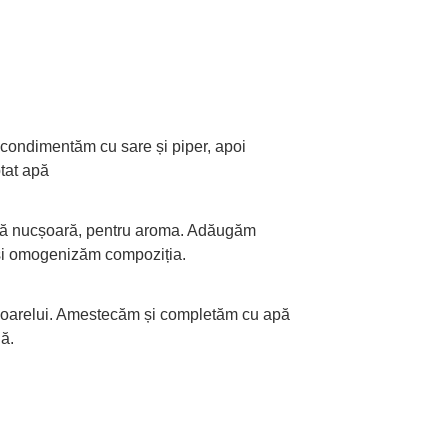
condimentăm cu sare și piper, apoi
tat apă
nă nucșoară, pentru aroma. Adăugăm
e și omogenizăm compoziția.
 soarelui. Amestecăm și completăm cu apă
ă.