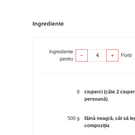
Ingrediente
Ingrediente
Porții
remove
add
pentru
8
ciuperci (câte 2 ciuper
persoană)
500 g
făină neagră, cât să l
compoziția