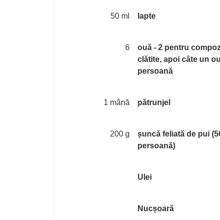
50 ml
lapte
6
ouă - 2 pentru compoz
clătite, apoi câte un o
persoană
1 mână
pătrunjel
200 g
șuncă feliată de pui (
persoană)
Ulei
Nucșoară