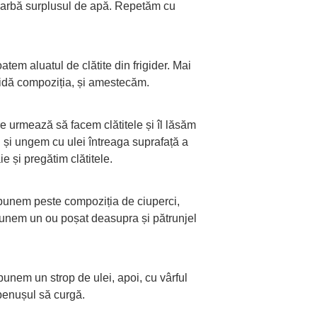
oarbă surplusul de apă. Repetăm cu
atem aluatul de clătite din frigider. Mai
hidă compoziția, și amestecăm.
re urmează să facem clătitele și îl lăsăm
 și ungem cu ulei întreaga suprafață a
ie și pregătim clătitele.
, punem peste compoziția de ciuperci,
punem un ou poșat deasupra și pătrunjel
unem un strop de ulei, apoi, cu vârful
lbenușul să curgă.