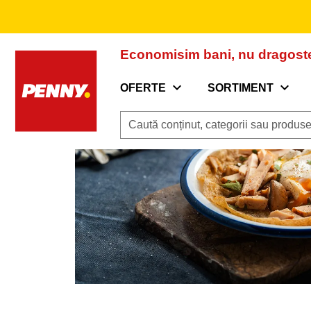
Prima pagină
/
Retete
/
Clătite cu ciuperci
Economisim bani, nu dragost
expand_more
expand_more
OFERTE
SORTIMENT
Caută conținut, categorii sau produse