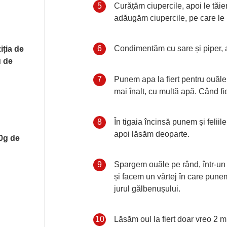
Etapă de gătit
5
Curățăm ciupercile, apoi le tăie
adăugăm ciupercile, pe care le 
Etapă de gătit
6
Condimentăm cu sare și piper, 
iția de
u de
Etapă de gătit
7
Punem apa la fiert pentru ouăle
mai înalt, cu multă apă. Când f
Etapă de gătit
8
În tigaia încinsă punem și feliil
apoi lăsăm deoparte.
50g de
Etapă de gătit
9
Spargem ouăle pe rând, într-un
și facem un vârtej în care punem
jurul gălbenușului.
Etapă de gătit
10
Lăsăm oul la fiert doar vreo 2