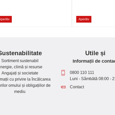
Aperitiv
Aperitiv
Sustenabilitate
Utile și
Sortiment sustenabil
Informații de conta
nergie, climă și resurse
0800 110 111
Angajați și societate
Luni - Sâmbătă 08:00 - 2
ații cu privire la încălcarea
rilor omului și obligațiilor de
Contact
mediu