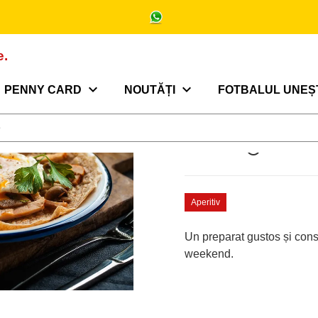
Clătite 
e.
expand_more
expand_more
PENNY CARD
NOUTĂȚI
FOTBALUL UNEȘ
Gata în
access_time
35 Min
Aperitiv
Un preparat gustos și consis
weekend.