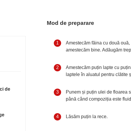
Mod de preparare
Etapă de gătit
1
Amestecăm făina cu două ouă, 
amestecăm bine. Adăugăm trep
Etapă de gătit
2
Amestecăm puțin lapte cu puți
laptele în aluatul pentru clătit
ci de
Etapă de gătit
3
Punem și puțin ulei de floarea
până când compoziția este fluid
ege
Etapă de gătit
4
Lăsăm puțin la rece.