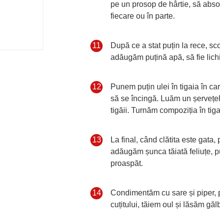
pe un prosop de hârtie, să abs
fiecare ou în parte.
Etapă de gătit
11
După ce a stat puțin la rece, sco
adăugăm puțină apă, să fie lic
Etapă de gătit
12
Punem puțin ulei în tigaia în ca
să se încingă. Luăm un șervețel
tigăii. Turnăm compoziția în tiga
Etapă de gătit
13
La final, când clătita este gata
adăugăm șunca tăiată feliuțe, 
proaspăt.
Etapă de gătit
14
Condimentăm cu sare și piper, p
cuțitului, tăiem oul și lăsăm gă