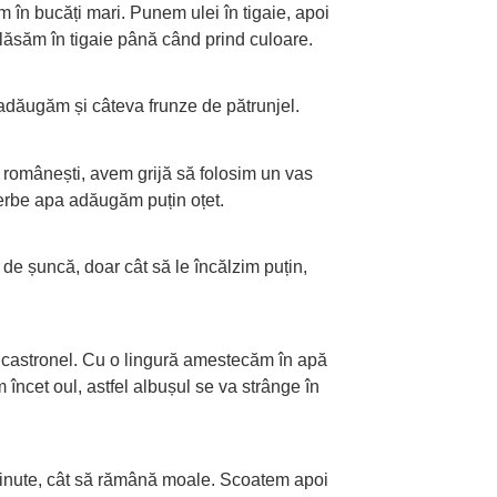
m în bucăți mari. Punem ulei în tigaie, apoi
lăsăm în tigaie până când prind culoare.
adăugăm și câteva frunze de pătrunjel.
 românești, avem grijă să folosim un vas
ierbe apa adăugăm puțin oțet.
e de șuncă, doar cât să le încălzim puțin,
 castronel. Cu o lingură amestecăm în apă
 încet oul, astfel albușul se va strânge în
 minute, cât să rămână moale. Scoatem apoi