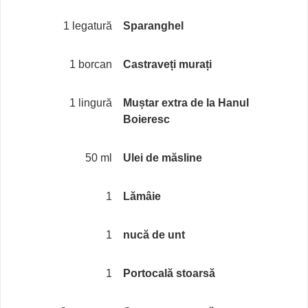
1 legatură
Sparanghel
1 borcan
Castraveți murați
1 lingură
Muștar extra de la Hanul
Boieresc
50 ml
Ulei de măsline
1
Lămâie
1
nucă de unt
1
Portocală stoarsă