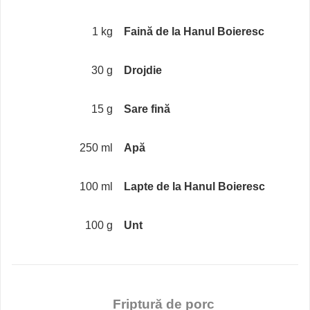
1 kg
Faină de la Hanul Boieresc
30 g
Drojdie
15 g
Sare fină
250 ml
Apă
100 ml
Lapte de la Hanul Boieresc
100 g
Unt
Friptură de porc