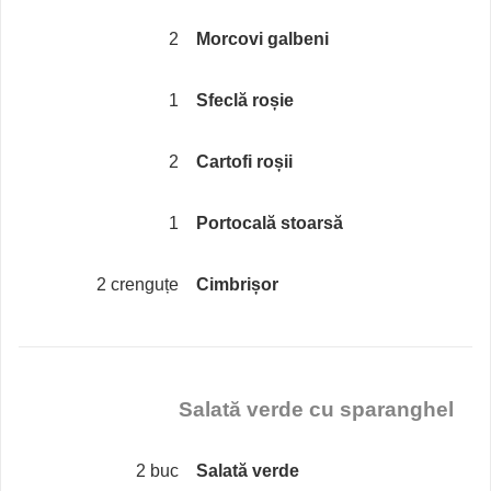
2
Morcovi galbeni
1
Sfeclă roșie
2
Cartofi roșii
1
Portocală stoarsă
2 crenguțe
Cimbrișor
Salată verde cu sparanghel
2 buc
Salată verde