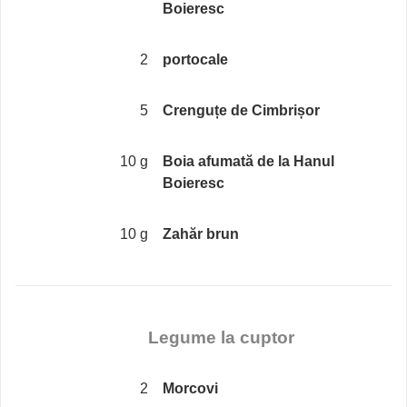
Boieresc
2
portocale
5
Crenguțe de Cimbrișor
10 g
Boia afumată de la Hanul
Boieresc
10 g
Zahăr brun
Legume la cuptor
2
Morcovi