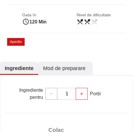
Gata în
Nivel de dificultate
access_time
restaurant_menu
restaurant_menu
restaurant_menu
Mediu
120 Min
Aperitiv
Ingrediente
Mod de preparare
Ingrediente
Porții
remove
add
pentru
Colac