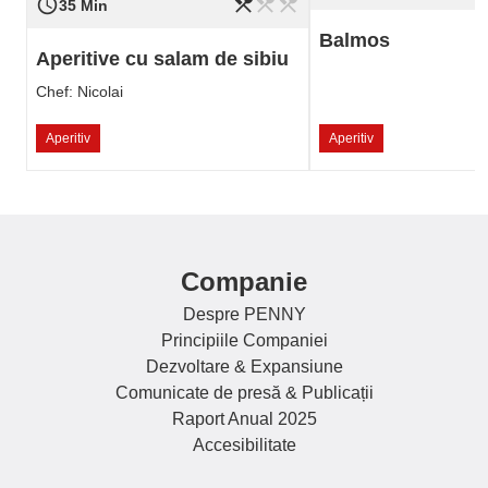
restaurant_menu
restaurant_menu
restaurant_menu
access_time
Nivel de dificultate
Ușor
35 Min
Balmos
Aperitive cu salam de sibiu
Chef: Nicolai
Aperitiv
Aperitiv
Companie
Despre PENNY
Principiile Companiei
Dezvoltare & Expansiune
Comunicate de presă & Publicații
Raport Anual 2025
Accesibilitate